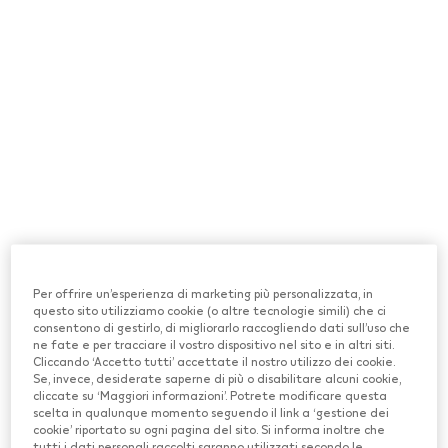
Italiano
TEREA & DELIA: Questo prodotto del tabacco nuoce alla tua salute
Questo prodotto è rivolto esclusivamente a
e provoca un’elevata dipendenza, ZYN & LEVIA:Questo prodotto
nuoce alla tua salute e provoca un’elevata dipendenza, VEEV:
utilizzatori adulti di nicotina. La vendita di
Questo prodotto può nuocere alla tua salute e provoca un’elevata
prodotti a base di nicotina a minori di 18 anni
dipendenza.
è vietata.
Inserisci la tua data di nascita per confermare che
hai più di 18 anni e che sei un fumatore o usi altri
prodotti contenenti nicotina.
PRODOTTI SENZA FUMO
Mese
Anno
Acquista IQOS ILUMA
Per offrire un’esperienza di marketing più personalizzata, in
questo sito utilizziamo cookie (o altre tecnologie simili) che ci
Acquista gli stick di tabacco TEREA
consentono di gestirlo, di migliorarlo raccogliendo dati sull’uso che
Conferma
ne fate e per tracciare il vostro dispositivo nel sito e in altri siti.
Acquista gli stick di tabacco DELIA
Cliccando ‘Accetto tutti’ accettate il nostro utilizzo dei cookie.
Se, invece, desiderate saperne di più o disabilitare alcuni cookie,
cliccate su ‘Maggiori informazioni’. Potrete modificare questa
Acquista gli stick di nicotina LEVIA
scelta in qualunque momento seguendo il link a ‘gestione dei
cookie’ riportato su ogni pagina del sito. Si informa inoltre che
Servizio IQOS Consegna Automatica
tutti i dati personali raccolti saranno utilizzati secondo le