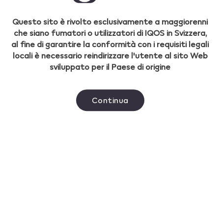
Novità e articoli
Questo sito è rivolto esclusivamente a maggiorenni
che siano fumatori o utilizzatori di IQOS in Svizzera,
al fine di garantire la conformità con i requisiti legali
Assistenza clienti
locali è necessario reindirizzare l'utente al sito Web
IQOS FAQs
sviluppato per il Paese di origine
Strumento di Autodiagnosi
Continua
Garanzia e sostituzione
Ordine e consegna
Contattaci
Seguici
Language
Select
Italiano
Facebook
your
Youtube
language