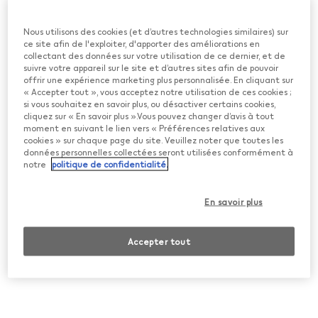
Vous êtes important pour nous
Ce site internet contient des informations sur des
Nous utilisons des cookies (et d’autres technologies similaires) sur
produits sans fumée destinés aux fumeurs adultes
ce site afin de l'exploiter, d'apporter des améliorations en
qui autrement continueraient à fumer ou à utiliser
collectant des données sur votre utilisation de ce dernier, et de
des produits contenant de la nicotine en Suisse.
suivre votre appareil sur le site et d’autres sites afin de pouvoir
Les produits sans fumée de Philip Morris
offrir une expérience marketing plus personnalisée. En cliquant sur
International ne sont pas une alternative à l’arrêt
« Accepter tout », vous acceptez notre utilisation de ces cookies ;
du tabac et ne sont pas conçus comme des
si vous souhaitez en savoir plus, ou désactiver certains cookies,
produits de cessation.
cliquez sur « En savoir plus ».Vous pouvez changer d’avis à tout
moment en suivant le lien vers « Préférences relatives aux
cookies » sur chaque page du site. Veuillez noter que toutes les
données personnelles collectées seront utilisées conformément à
notre
politique de confidentialité.
L’application IQOS Connect,
qu’est-ce que c’est ?
En savoir plus
L'application IQOS Connect améliore votre expérience
avec IQOS. Vous y trouverez des conseils et des
Accepter tout
tutoriels qui vous aideront à tirer le meilleur parti d’IQOS.
Où puis-je télécharger
l’application IQOS Connect?
L’application IQOS Connect peut être téléchargée
depuis le Google Play Store.