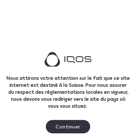
Ce produit est destiné uniquement aux
adultes utilisateurs de nicotine. La vente de
produit de nicotine aux personnes âgées de
moins de 18 ans révolus est interdite.
PRODUITS SANS FUMÉE
Acheter IQOS ILUMA
Nous attirons votre attention sur le fait que ce site
Acheter des sticks de tabac TEREA
internet est destiné à la Suisse. Pour nous assurer
du respect des réglementations locales en vigueur,
Acheter des sticks de tabac DELIA
nous devons vous rediriger vers le site du pays où
vous vous situez.
Acheter des sticks de nicotine LEVIA
IQOS Livraison Automatique
Continuer
Découvrir les vapes VEEV