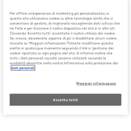
ONE e trova consigli veloci.
Per offrire un’esperienza di marketing più personalizzata, in
Scopri di più
questo sito utilizziamo cookie (o altre tecnologie simili) che ci
consentono di gestirlo, di migliorarlo raccogliendo dati sull’uso che
ne fate e per tracciare il vostro dispositivo nel sito e in altri siti.
Cliccando ‘Accetto tutti’ accettate il nostro utilizzo dei cookie.
Se, invece, desiderate saperne di più o disabilitare alcuni cookie,
cliccate su ‘Maggiori informazioni’. Potrete modificare questa
scelta in qualunque momento seguendo il link a ‘gestione dei
cookie’ riportato su ogni pagina del sito. Si informa inoltre che
tutti i dati personali raccolti saranno utilizzati secondo le
modalità descritte nella nostra Informativa sulla protezione dei
dati personali.
Maggiori informazioni
Accetto tutti