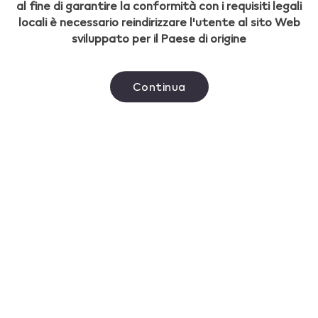
al fine di garantire la conformità con i requisiti legali
locali è necessario reindirizzare l'utente al sito Web
sviluppato per il Paese di origine
Continua
Certificato di garanzia
Se sei in vacanza o in viaggio di lavoro in un Paese in
cui IQOS è disponibile e il tuo dispositivo si
danneggia, contattaci e ti invieremo un dispositivo
sostitutivo gratuitamente.*