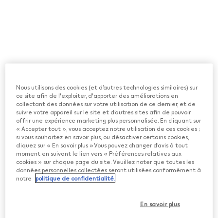
Numéro «0» clignotant sur le
Touch Screen
Le numéro «0» clignote 3 fois sur le Touch Screen de
votre Holder IQOS ILUMA i PRIME? Cela signifie que
votre Holder est déchargé. Voici comment le
recharger:
Remettez le Holder à l’intérieur du Pocket Charger
Nous utilisons des cookies (et d’autres technologies similaires) sur
IQOS ILUMA i PRIME. Assurez-vous qu’il est bien
ce site afin de l'exploiter, d'apporter des améliorations en
placé, puis rabattez le volet du Pocket Charger.
collectant des données sur votre utilisation de ce dernier, et de
suivre votre appareil sur le site et d’autres sites afin de pouvoir
Assurez-vous que votre Pocket Charger est
offrir une expérience marketing plus personnalisée. En cliquant sur
suffisamment chargé pour recharger entièrement
« Accepter tout », vous acceptez notre utilisation de ces cookies ;
le Holder.
si vous souhaitez en savoir plus, ou désactiver certains cookies,
cliquez sur « En savoir plus ».Vous pouvez changer d’avis à tout
Laissez le Holder en charge jusqu’à ce que le
moment en suivant le lien vers « Préférences relatives aux
voyant lumineux du Holder soit allumé en blanc de
cookies » sur chaque page du site. Veuillez noter que toutes les
manière fixe sur le Pocket Charger.
données personnelles collectées seront utilisées conformément à
notre
politique de confidentialité.
En savoir plus