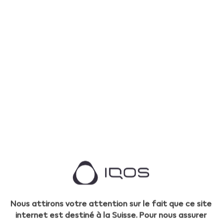
Le mode pause peut être utilisé une seule fois lors
de la première ou de la deuxième utilisation
consécutive en mode performance, et peut être
activé lors des trois premières minutes, ou des
huit premières bouffées de l’expérience.
1. Balayez vers le bas l’ensemble de l’écran tactile
pour activer le mode pause.
• Si le mouvement de balayage ne couvre pas toute
la longueur du Touch Screen, le mode pause ne
s’active pas.
2. Reprenez l’expérience, balayez vers le haut
l’ensemble du Touch Screen et attendez que la
préchauffe se termine.
• Le mode pause peut durer jusqu’à huit minutes. Si
l’expérience n’est pas reprise, le Holder s’éteint
automatiquement.
Nous attirons votre attention sur le fait que ce site
internet est destiné à la Suisse. Pour nous assurer