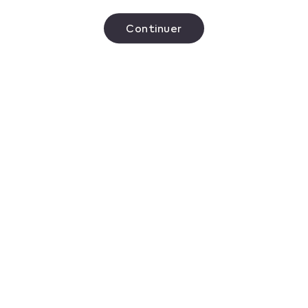
IQOS | IQOS Suisse
Continuer
Voir Tout
Apr 20, 2026
Quelle est la différence
entre TEREA, DELIA (sticks
de tabac) et LEVIA (sticks
sans tabac)?
Voir Tout
Apr 20, 2026