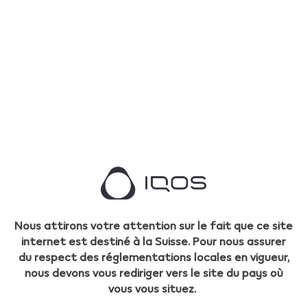
Les plus récents
Jun 20, 2026
Que sont les sticks LEVIA
PEARL?
Voir Tout
Nous attirons votre attention sur le fait que ce site
internet est destiné à la Suisse. Pour nous assurer
Jun 5, 2026
du respect des réglementations locales en vigueur,
Découvrez les bénéfices du
nous devons vous rediriger vers le site du pays où
vous vous situez.
tabac sans fumée avec