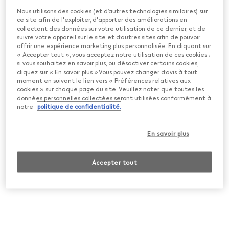
spécialement conçus appelés HEETS. Grâce à sa
Nous utilisons des cookies (et d’autres technologies similaires) sur
technologie brevetée
HeatControl™
, IQOS chauffe le
ce site afin de l'exploiter, d'apporter des améliorations en
tabac juste assez pour libérer une vapeur contenant de
collectant des données sur votre utilisation de ce dernier, et de
la nicotine, mais sans brûler le tabac.
suivre votre appareil sur le site et d’autres sites afin de pouvoir
offrir une expérience marketing plus personnalisée. En cliquant sur
« Accepter tout », vous acceptez notre utilisation de ces cookies ;
* Source: estimations globales PMI du total des ventes
si vous souhaitez en savoir plus, ou désactiver certains cookies,
cliquez sur « En savoir plus ».Vous pouvez changer d’avis à tout
sur le marché d’unités de tabac chauffé en
moment en suivant le lien vers « Préférences relatives aux
décembre 2019 (Chine et États-Unis non compris).
cookies » sur chaque page du site. Veuillez noter que toutes les
données personnelles collectées seront utilisées conformément à
Quels sont les différents types de saveurs de tabac
notre
politique de confidentialité.
chauffé?
En savoir plus
Les sticks de tabac spécialement conçus pour être
chauffés et utilisés exclusivement avec les appareils
IQOS sont appelés HEETS. Confectionnés avec soin
Accepter tout
pour être appréciés par les utilisateurs adultes d’IQOS,
chaque stick HEETS nécessite des précautions
méticuleuses, de l’attention et de l’expertise.
Afin d'offrir aux utilisateurs adultes d'IQOS une
expérience satisfaisante avec les sticks de tabac
HEETS, plusieurs étapes sont nécessaires. La première